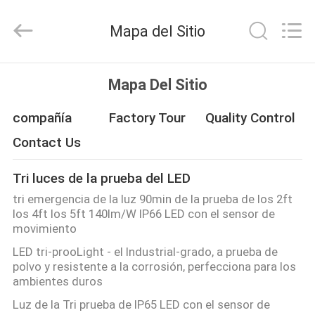
-
2026
Ming
Mapa del Sitio
Feng
Lighting
Co.,Ltd..
All
HOGAR
Rights
Reserved.
Mapa Del Sitio
PRODUCTOS
compañía
Factory Tour
Quality Control
Contact Us
VÍDEOS
Tri luces de la prueba del LED
tri emergencia de la luz 90min de la prueba de los 2ft
SOBRE
los 4ft los 5ft 140lm/W IP66 LED con el sensor de
NOSOTROS
movimiento
LED tri-prooLight - el Industrial-grado, a prueba de
polvo y resistente a la corrosión, perfecciona para los
VIAJE
ambientes duros
DE
Luz de la Tri prueba de IP65 LED con el sensor de