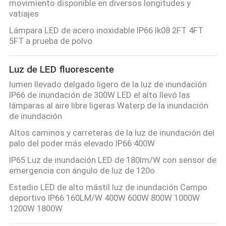
movimiento disponible en diversos longitudes y
LA
vatiajes
FÁBRICA
Lámpara LED de acero inoxidable IP66 Ik08 2FT 4FT
5FT a prueba de polvo
CONTROL
Luz de LED fluorescente
DE
lumen llevado delgado ligero de la luz de inundación
CALIDAD
IP66 de inundación de 300W LED el alto llevó las
lámparas al aire libre ligeras Waterp de la inundación
de inundación
ÉNTRENOS
Altos caminos y carreteras de la luz de inundación del
EN
palo del poder más elevado IP66 400W
CONTACTO
IP65 Luz de inundación LED de 180lm/W con sensor de
emergencia con ángulo de luz de 120o
CON
Estadio LED de alto mástil luz de inundación Campo
deportivo IP66 160LM/W 400W 600W 800W 1000W
PIDA
1200W 1800W
UNA