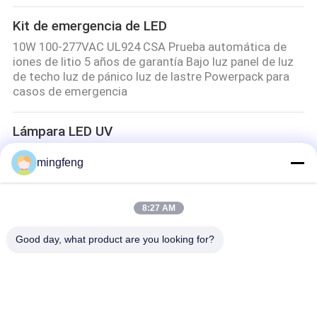
Kit de emergencia de LED
10W 100-277VAC UL924 CSA Prueba automática de
iones de litio 5 años de garantía Bajo luz panel de luz
de techo luz de pánico luz de lastre Powerpack para
casos de emergencia
Lámpara LED UV
Luz UV de fiesta de curado rápido de 3 segundos IP66
mingfeng
a prueba de agua 395nm UVA 100W ultra delgada
ajustable silenciosa eficiente disipación de calor para
entretenimiento para curado industrial
8:27 AM
Good day, what product are you looking for?
Categorías Populares
Todos
Tri Luces De La 
Luz De LED 
Prueba Del LED
Fluorescente