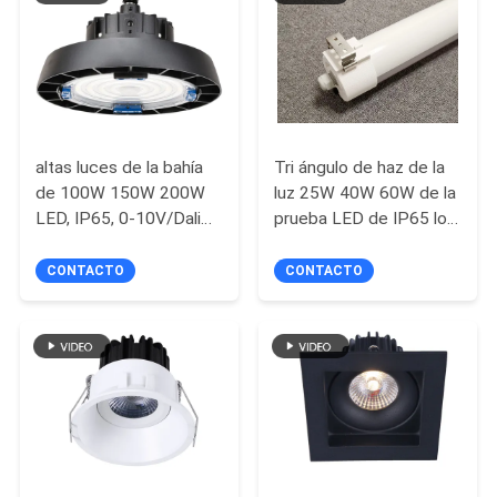
CITA
MAPA
DEL
altas luces de la bahía
Tri ángulo de haz de la
SITIO
de 100W 150W 200W
luz 25W 40W 60W de la
LED, IP65, 0-10V/Dali
prueba LED de IP65 los
PRIVACY
amortiguador, sensor,
2ft los 4ft rotativo
equipo de la
CONTACTO
CONTACTO
POLICY
emergencia