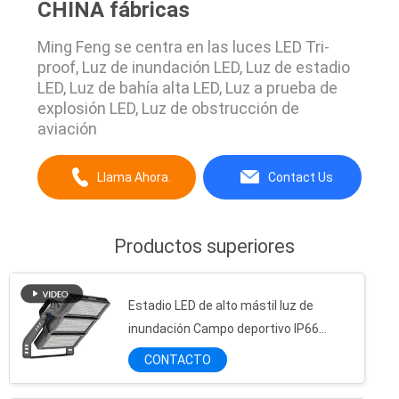
CHINA fábricas
Ming Feng se centra en las luces LED Tri-
proof, Luz de inundación LED, Luz de estadio
LED, Luz de bahía alta LED, Luz a prueba de
explosión LED, Luz de obstrucción de
aviación
Llama Ahora.
Contact Us
Productos superiores
La lámpara apretada llevada linear llevada del vapor de la tri prueba industrial de la luz del listón llevó la vivienda de la Tri prueba de la luz del listón
Tri prueba del túnel del LED que enciende la luz linear apretada del tubo del alto del lumen del LED IP65 Ik08 vapor al aire libre LED Triproof de la prenda impermeable
Lámpara llevada plástica de la Tri prueba de los tri listones decorativos impermeables sólidos antideslumbrantes ligeros Ip65 de la prueba de Warehouse
Estadio LED de alto mástil luz de
inundación Campo deportivo IP66
lámpara llevada linear del tubo de la prueba del accesorio de iluminación de la prueba de la emergencia de los 4ft tri de la luz los 8ft impermeable del listón IP65 tri
160LM/W 400W 600W 800W 1000W
Luz impermeable linear de la tienda del vapor del LED IP65 del tri de la prueba parking ligero apretado linear impermeable de la luz
CONTACTO
1200W 1800W
Iluminación de inundación de la prenda impermeable LED de IP65 CRI70 120W, aprobación de RoHS del CE de la luz de inundación de Bridgrlux LED