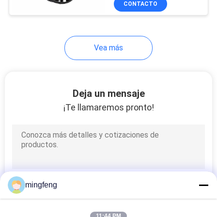
CONTACTO
56
Luz de vía con
forma
Vea más
Deja un mensaje
¡Te llamaremos pronto!
147
Condujo al aire libre
paisaje iluminación
mingfeng
424
11:44 PM