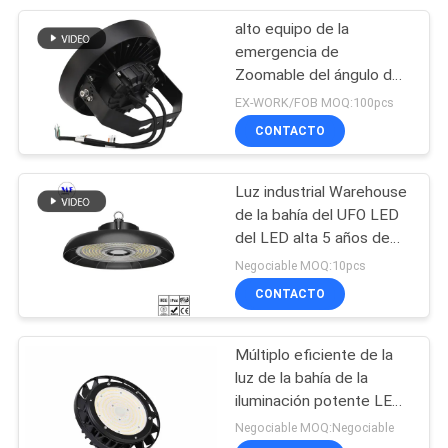
alto equipo de la
47
emergencia de
Luz de obstrucción
Zoomable del ángulo del
haz luminoso de la bahía
EX-WORK/FOB MOQ:100pcs
de la aviación del
de 100W 150W 200W
CONTACTO
240W LED
LED
Luz industrial Warehouse
de la bahía del UFO LED
del LED alta 5 años de
74
garantía
Negociable MOQ:10pcs
100W/150W/200W/240W/30
CONTACTO
Luz de pista LED
Múltiplo eficiente de la
luz de la bahía de la
iluminación potente LED
el alto clasifica
Negociable MOQ:Negociable
conveniente disponible