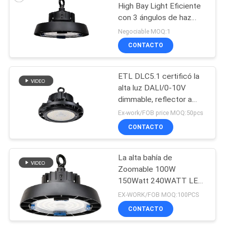
High Bay Light Eficiente
con 3 ángulos de haz
323
50000 Hrs Ideal para el
Negociable MOQ:1
uso industrial y comercial
Luces del camino
CONTACTO
del LED
ETL DLC5.1 certificó la
alta luz DALI/0-10V
dimmable, reflector a
prueba de polvo de la
Ex-work/FOB price MOQ:50pcs
bahía del LED
CONTACTO
30
Luz de búsqueda
La alta bahía de
Zoomable 100W
LED
150Watt 240WATT LED
enciende la alta luz de la
EX-WORK/FOB MOQ:100PCS
bahía de IP65 200W
CONTACTO