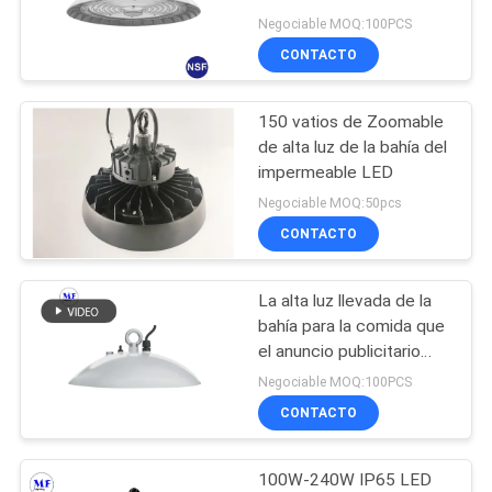
NSF IP66 alto para
Negociable MOQ:100PCS
CITA
industria alimentaria
CONTACTO
102
MAPA
Luces a prueba de
150 vatios de Zoomable
DEL
de alta luz de la bahía del
explosiones del LED
SITIO
impermeable LED
Negociable MOQ:50pcs
CONTACTO
PRIVACY
POLICY
La alta luz llevada de la
57
bahía para la comida que
el anuncio publicitario
Led de luz del túnel
industrial llevó la alta
Negociable MOQ:100PCS
iluminación de la bahía
CONTACTO
llevó el alto accesorio de
iluminación de
Warehouse de la bahía
100W-240W IP65 LED