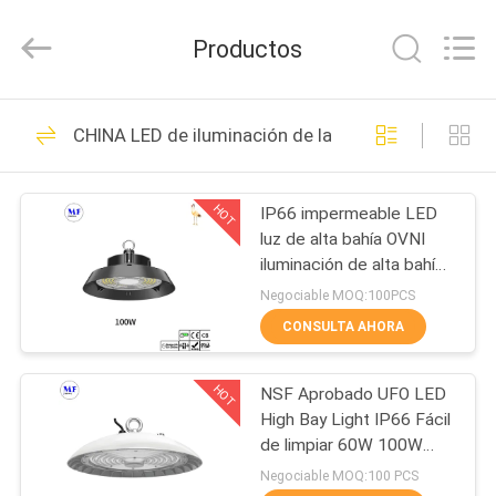
-
2026
Ming
Productos
Feng
Lighting
Co.,Ltd..
All
HOGAR
Rights
228
Reserved.
CHINA LED de iluminación de la bahía de alta
Tri luces de la
PRODUCTOS
prueba del LED
HOT
IP66 impermeable LED
luz de alta bahía OVNI
VÍDEOS
iluminación de alta bahía
100W 150W 200W 240W
Negociable MOQ:100PCS
300W
SOBRE
CONSULTA AHORA
305
NOSOTROS
Luz de LED
HOT
NSF Aprobado UFO LED
High Bay Light IP66 Fácil
VIAJE
fluorescente
de limpiar 60W 100W
DE
150W 200W
Negociable MOQ:100 PCS