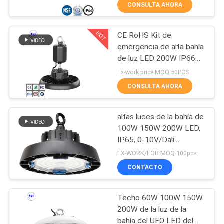
LA
CONSULTA AHORA
FÁBRICA
HOT
CE RoHS Kit de
223
emergencia de alta bahía
CONTROL
de luz LED 200W IP66
luces llevadas del
DE
150lm/W Almacén
Ex-work price MOQ:50PCS
estadio
CALIDAD
CONSULTA AHORA
altas luces de la bahía de
ÉNTRENOS
100W 150W 200W LED,
EN
IP65, 0-10V/Dali
225
amortiguador, sensor,
CONTACTO
EX-WORK/FOB MOQ:100pcs
equipo de la emergencia
LED de iluminación
CONTACTO
CON
de la bahía de alta
Techo 60W 100W 150W
PIDA
200W de la luz de la
UNA
bahía del UFO LED del