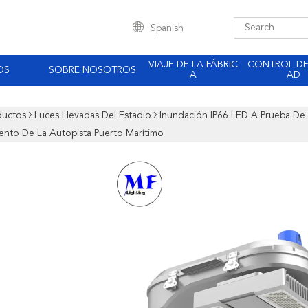
Spanish
VIAJE DE LA FÁBRIC
CONTROL DE
OS
SOBRE NOSOTROS
A
AD
ductos
Luces Llevadas Del Estadio
Inundación IP66 LED A Prueba De
ento De La Autopista Puerto Marítimo