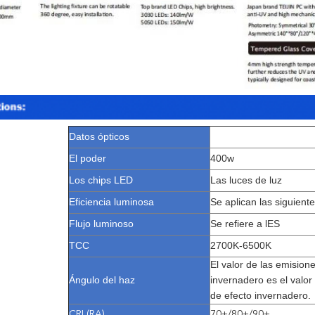
Datos ópticos
El poder
400w
Los chips LED
Las luces de luz
Eficiencia luminosa
Se aplican las siguient
Flujo luminoso
Se refiere a lES
TCC
2700K-6500K
El valor de las emision
Ángulo del haz
invernadero es el valor
de efecto invernadero.
CRI (RA)
70+/80+/90+