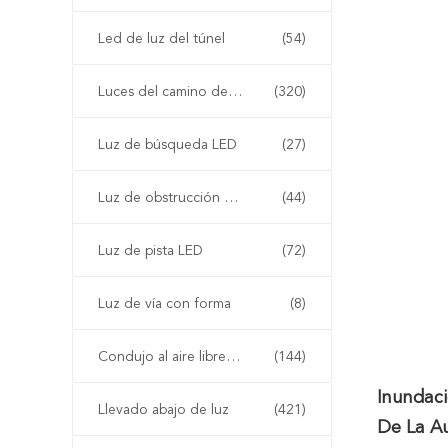
Led de luz del túnel
(54)
Luces del camino del LED
(320)
Luz de búsqueda LED
(27)
Luz de obstrucción de la aviación del LED
(44)
Luz de pista LED
(72)
Luz de vía con forma
(8)
Condujo al aire libre paisaje iluminación
(144)
Inundac
Llevado abajo de luz
(421)
De La A