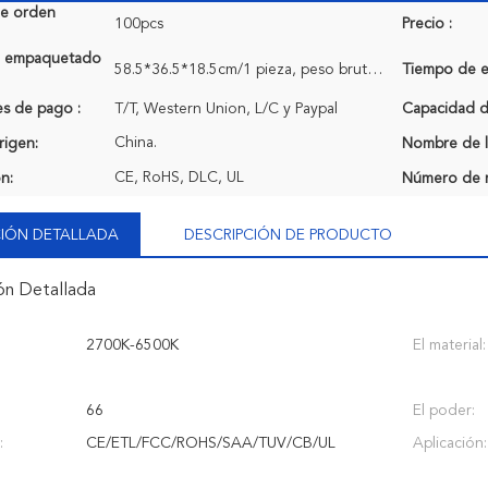
de orden
100pcs
Precio :
de empaquetado
58.5*36.5*18.5cm/1 pieza, peso bruto: 7.0Kg
Tiempo de e
s de pago :
T/T, Western Union, L/C y Paypal
Capacidad de
China.
rigen:
Nombre de l
CE, RoHS, DLC, UL
ón:
Número de 
IÓN DETALLADA
DESCRIPCIÓN DE PRODUCTO
ón Detallada
2700K-6500K
El material:
66
El poder:
:
CE/ETL/FCC/ROHS/SAA/TUV/CB/UL
Aplicación: