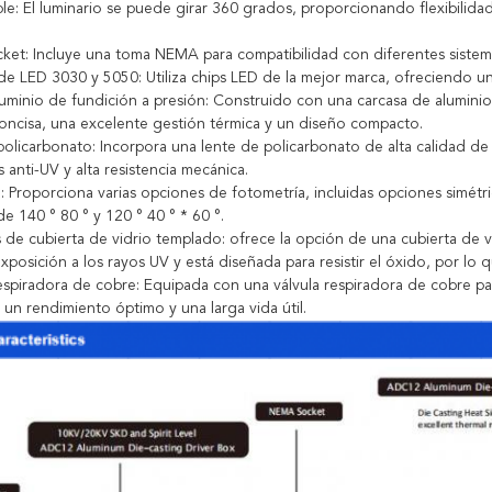
le: El luminario se puede girar 360 grados, proporcionando flexibilidad e
et: Incluye una toma NEMA para compatibilidad con diferentes sistemas
e LED 3030 y 5050: Utiliza chips LED de la mejor marca, ofreciendo un a
minio de fundición a presión: Construido con una carcasa de aluminio
concisa, una excelente gestión térmica y un diseño compacto.
policarbonato: Incorpora una lente de policarbonato de alta calidad 
anti-UV y alta resistencia mecánica.
 Proporciona varias opciones de fotometría, incluidas opciones simétri
de 140 ° 80 ° y 120 ° 40 ° * 60 °.
de cubierta de vidrio templado: ofrece la opción de una cubierta de v
xposición a los rayos UV y está diseñada para resistir el óxido, por lo
espiradora de cobre: Equipada con una válvula respiradora de cobre par
un rendimiento óptimo y una larga vida útil.