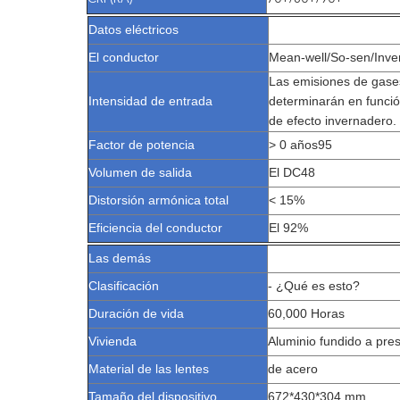
Datos eléctricos
El conductor
Mean-well/So-sen/Inven
Las emisiones de gases
Intensidad de entrada
determinarán en funció
de efecto invernadero.
Factor de potencia
> 0 años95
Volumen de salida
El DC48
Distorsión armónica total
< 15%
Eficiencia del conductor
El 92%
Las demás
Clasificación
- ¿Qué es esto?
Duración de vida
60,000 Horas
Vivienda
Aluminio fundido a pre
Material de las lentes
de acero
Tamaño del dispositivo
672*430*304 mm