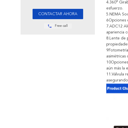
4.360° Girab
esfuerzo.
5.NEMA Sock
6Opciones d
Free call
7.ADC12 Alu
apariencia 
8.Lente de 
propiedades 
9Fotometría:
asimétricas 
10Opciones 
aún más la e
11.Válvula r
asegurando 