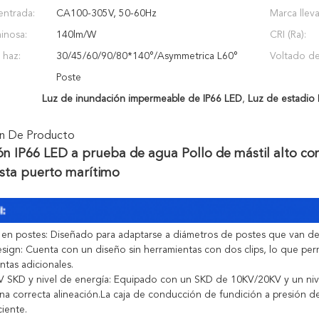
entrada:
CA100-305V, 50-60Hz
Marca llev
minosa:
140lm/W
CRI (Ra):
 haz:
30/45/60/90/80*140°/Asymmetrica L60°
Voltado de
Poste
Luz de inundación impermeable de IP66 LED
,
Luz de estadio 
ón De Producto
ón IP66 LED a prueba de agua Pollo de mástil alto c
ista puerto marítimo
n en postes: Diseñado para adaptarse a diámetros de postes que van de
esign: Cuenta con un diseño sin herramientas con dos clips, lo que perm
ntas adicionales.
 SKD y nivel de energía: Equipado con un SKD de 10KV/20KV y un nive
una correcta alineación.La caja de conducción de fundición a presión 
ciente.