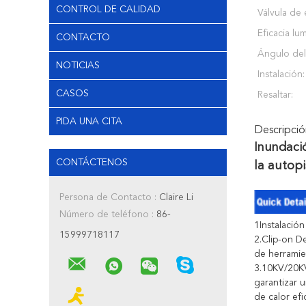
CONTROL DE CALIDAD
Válvula de 
Eficacia lu
CONTACTO
Ángulo del
NOTICIAS
Instalación:
CASOS
Resaltar:
PIDA UNA CITA
Descripci
Inundaci
CONTÁCTENOS
la autop
Persona de Contacto :
Claire Li
Número de teléfono :
86-
1Instalació
15999718117
2.Clip-on D
de herramie
3.10KV/20KV
garantizar 
de calor efi