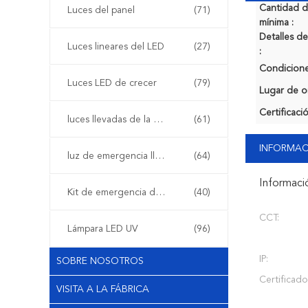
Cantidad 
Luces del panel
(71)
mínima :
Detalles 
Luces lineares del LED
(27)
:
Condicione
Luces LED de crecer
(79)
Lugar de o
Certificaci
luces llevadas de la etapa
(61)
INFORMAC
luz de emergencia llevada
(64)
Informaci
Kit de emergencia de LED
(40)
CCT:
Lámpara LED UV
(96)
IP:
SOBRE NOSOTROS
Certificado
VISITA A LA FÁBRICA