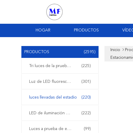
HOGAR
PRODUCTOS
VÍDE
Inicio
Pro
PRODUCTOS
(2595)
Estacionami
Tri luces de la prueba del LED
(225)
Luz de LED fluorescente
(301)
luces llevadas del estadio
(220)
LED de iluminación de la bahía de alta
(222)
Luces a prueba de explosiones del LED
(99)