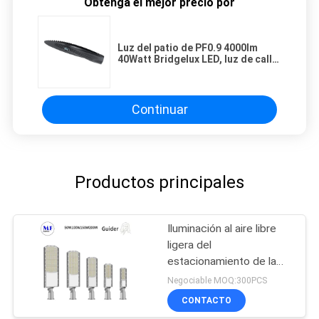
Obtenga el mejor precio por
Luz del patio de PF0.9 4000lm
40Watt Bridgelux LED, luz de calle
de IP65 LED
Continuar
Productos principales
Iluminación al aire libre
ligera del
estacionamiento de la
prenda impermeable de
Negociable MOQ:300PCS
calle 30W 50W 100W
CONTACTO
150W 200W IK08 IP66