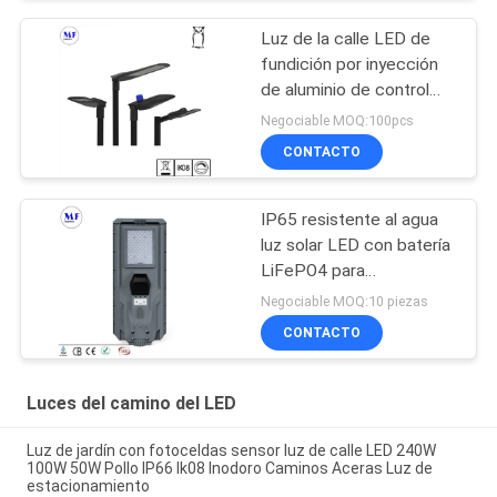
del LED
Luz de la calle LED de
fundición por inyección
de aluminio de control
inteligente de fotocélula
Negociable MOQ:100pcs
LED luz de carretera de
CONTACTO
jardín
IP65 resistente al agua
luz solar LED con batería
LiFePO4 para
aparcamiento de jardín
Negociable MOQ:10 piezas
CONTACTO
Luces del camino del LED
Luz de jardín con fotoceldas sensor luz de calle LED 240W
100W 50W Pollo IP66 Ik08 Inodoro Caminos Aceras Luz de
estacionamiento