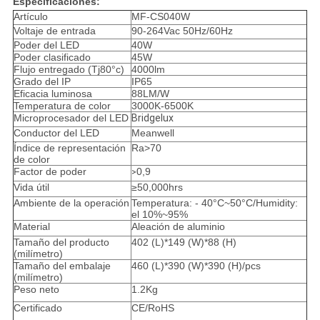
Especificaciones:
Artículo
MF-CS040W
Voltaje de entrada
90-264Vac 50Hz/60Hz
Poder del LED
40W
Poder clasificado
45W
Flujo entregado (Tj80°c)
4000lm
Grado del IP
IP65
Eficacia luminosa
88LM/W
Temperatura de color
3000K-6500K
Microprocesador del LED
Bridgelux
Conductor del LED
Meanwell
Índice de representación
Ra>70
de color
Factor de poder
0,9
>
Vida útil
≥50,000hrs
Ambiente de la operación
Temperatura: - 40°C~50°C/Humidity:
el 10%~95%
Material
Aleación de aluminio
Tamaño del producto
402 (L)*149 (W)*88 (H)
(milímetro)
Tamaño del embalaje
460 (L)*390 (W)*390 (H)/pcs
(milímetro)
Peso neto
1.2Kg
Certificado
CE/RoHS