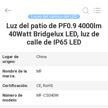
-
2026
Ming
Feng
Lighting
Luces del camino del LED
Co.,Ltd..
All
Luz del patio de PF0.9 4000lm
HOGAR
Rights
Reserved.
40Watt Bridgelux LED, luz de
PRODUCTOS
calle de IP65 LED
VÍDEOS
Lugar de
China
origen:
SOBRE
Nombre de la
MF
marca:
NOSOTROS
Certificación:
CE, RoHS
VIAJE
Número de
MF-CS040W
modelo:
DE