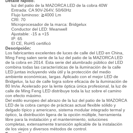
Detalle rápido:
luz del patio de la MAZORCA LED de la cobra 40W
Entrada: CA 90V-264V, 50/60Hz
Flujo luminoso: ≧4000 Lm
CRI: 70
Microprocesador de la marca: Bridgelux
Conductor del LED: Meanwell
Ajustable: -15 a +15
IP: 65
El CE, RoHS certificó
Descripción:
Los fabricantes excelentes de luces de calle del LED en China,
Ming Feng salen serie de la luz del patio de la MAZORCA LED
de la cobra en 2014. Esta serie del alumbrado público del LED
combina todas las características de la iluminación de la calle
LED juntas incluyendo vida útil y la protección del medio
ambiente económicas, largas. Aplicado con el mejor LED de
Bridgelux, la luz de calle logra sobre eficacia de la iluminación de
80 lm/w. Acelerado por la lente óptica única profesional, la luz de
calle de Ming Feng LED distribuye toda la luz sobre el camino
con efecto máximo.
Del estilo europeo del abrazo de la luz del patio de la MAZORCA
LED de la cobra campo de prácticas actual flexible sólido y
delgado típico y americano, sistema modular integrado termal y
óptico, la distribución ligera de la opción múltiple, herramienta
libre para la instalación y el mantenimiento, soluciones
completas, extensamente transición aplicable de la instalación
de los viejos y diversos métodos de control.