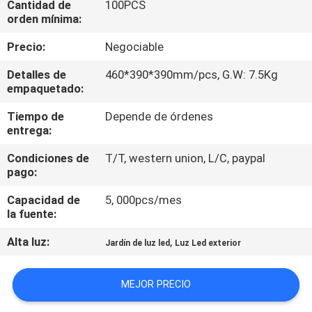
Cantidad de
100PCS
LA
orden mínima:
FÁBRICA
Precio:
Negociable
CONTROL
Detalles de
460*390*390mm/pcs, G.W: 7.5Kg
empaquetado:
DE
Tiempo de
Depende de órdenes
CALIDAD
entrega:
Condiciones de
T/T, western union, L/C, paypal
ÉNTRENOS
pago:
EN
Capacidad de
5, 000pcs/mes
CONTACTO
la fuente:
CON
Alta luz:
,
Jardín de luz led
Luz Led exterior
PIDA
MEJOR PRECIO
UNA