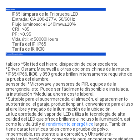
IP65 lámpara de la Tri prueba LED
Entrada: CA 100-277V, 50/60Hz
Flujo luminoso: el 140lm/w±10%
CRI: >85
PF: >0.95
Vida útil: ≧50000Hours
Tarifa del IP: IP65
Tarifa de IK: IK08
tablero *Slotted del hierro, disipación de calor excelente.
*Driver: Osram; Meanwell u otras opciones chinas de la marca.
*IP65/IP66, IK08, y 850 grados brillan intensamente requisito de
la prueba del alambre.
sensor del *Microwave y sensores de PIR, equipos de la
emergencia, etc. Puede ser fácilmente disponible e instalada.
la instalación *Modular, ahorra coste laboral.
*Suitable para el supermercado, el almacén, el aparcamiento
subterráneo, el garaje, productionplant, conveniente para el uso
al aire libre y mojado de la iluminación de la ubicación.
La luz apretada del vapor del LED utiliza la tecnología de alta
calidad del LED que ofrece brillante e incluso la iluminación, así
como la vida útil y el
rendimiento energético
largos. También
tiene características tales como a prueba de polvo,
impermeable, resistente a la corrosión, y Ultravioleta-
resistente, haciéndolo conveniente para encender necesidades