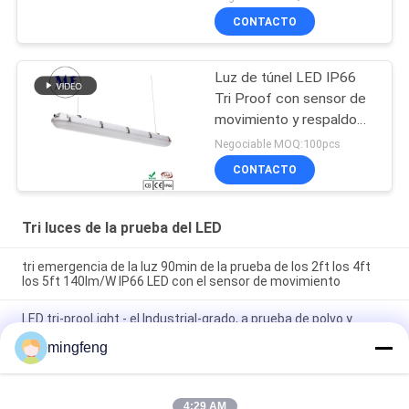
iluminación modificadas
CONTACTO
para requisitos
particulares
Luz de túnel LED IP66
Tri Proof con sensor de
movimiento y respaldo
de emergencia
Negociable MOQ:100pcs
CONTACTO
Tri luces de la prueba del LED
tri emergencia de la luz 90min de la prueba de los 2ft los 4ft
los 5ft 140lm/W IP66 LED con el sensor de movimiento
LED tri-prooLight - el Industrial-grado, a prueba de polvo y
resistente a la corrosión, perfecciona para los ambientes
mingfeng
duros
Luz de la Tri prueba de IP65 LED con el sensor de movimiento
disponible en diversos longitudes y vatiajes
4:29 AM