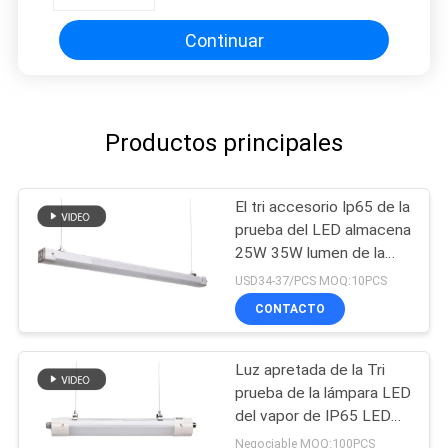
Suyway del vapor de Warehouse
LED
Continuar
Productos principales
El tri accesorio Ip65 de la
prueba del LED almacena
25W 35W lumen de la
garantía de 5 años alto
USD34-37/PCS MOQ:10PCS
CONTACTO
Luz apretada de la Tri
prueba de la lámpara LED
del vapor de IP65 LED
para las soluciones de
Negociable MOQ:100PCS