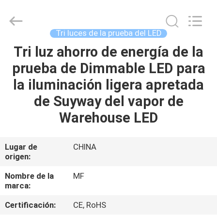
-
2026
Ming
Feng
Lighting
Tri luces de la prueba del LED
Co.,Ltd..
All
Tri luz ahorro de energía de la
HOGAR
Rights
Reserved.
prueba de Dimmable LED para
PRODUCTOS
la iluminación ligera apretada
de Suyway del vapor de
VÍDEOS
Warehouse LED
SOBRE
Lugar de
CHINA
origen:
NOSOTROS
Nombre de la
MF
marca:
VIAJE
DE
Certificación:
CE, RoHS