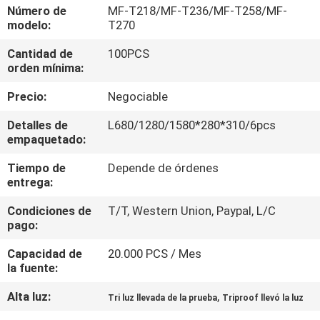
LA
Número de
MF-T218/MF-T236/MF-T258/MF-
modelo:
T270
FÁBRICA
Cantidad de
100PCS
orden mínima:
CONTROL
Precio:
Negociable
DE
CALIDAD
Detalles de
L680/1280/1580*280*310/6pcs
empaquetado:
Tiempo de
Depende de órdenes
ÉNTRENOS
entrega:
EN
Condiciones de
T/T, Western Union, Paypal, L/C
CONTACTO
pago:
CON
Capacidad de
20.000 PCS / Mes
la fuente:
PIDA
Alta luz:
,
Tri luz llevada de la prueba
Triproof llevó la luz
UNA