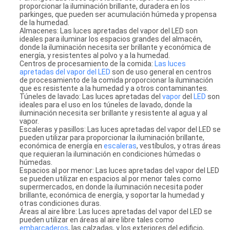
proporcionar la iluminación brillante, duradera en los
parkinges, que pueden ser acumulación húmeda y propensa
de la humedad.
Almacenes: Las luces apretadas del vapor del LED son
ideales para iluminar los espacios grandes del almacén,
donde la iluminación necesita ser brillante y económica de
energía, y resistentes al polvo y a la humedad.
Centros de procesamiento de la comida:
Las luces
apretadas del vapor del LED
son de uso general en centros
de procesamiento de la comida proporcionar la iluminación
que es resistente a la humedad y a otros contaminantes.
Túneles de lavado: Las luces apretadas del
vapor
del
LED
son
ideales para el uso en los túneles de lavado, donde la
iluminación necesita ser brillante y resistente al agua y al
vapor.
Escaleras y pasillos: Las luces apretadas del vapor del LED se
pueden utilizar para proporcionar la iluminación brillante,
económica de energía en
escaleras
, vestíbulos, y otras áreas
que requieran la iluminación en condiciones húmedas o
húmedas.
Espacios al por menor: Las luces apretadas del vapor del LED
se pueden utilizar en espacios al por menor tales como
supermercados, en donde la iluminación necesita poder
brillante, económica de energía, y soportar la humedad y
otras condiciones duras.
Áreas al aire libre: Las luces apretadas del vapor del LED se
pueden utilizar en áreas al aire libre tales como
embarcaderos
, las calzadas, y los exteriores del edificio,