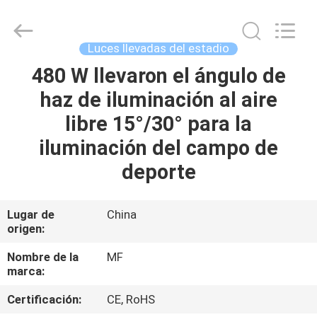
-
2026
Ming
Feng
Lighting
Luces llevadas del estadio
Co.,Ltd..
All
480 W llevaron el ángulo de
HOGAR
Rights
Reserved.
haz de iluminación al aire
PRODUCTOS
libre 15°/30° para la
iluminación del campo de
VÍDEOS
deporte
SOBRE
Lugar de
China
origen:
NOSOTROS
Nombre de la
MF
marca:
VIAJE
DE
Certificación:
CE, RoHS