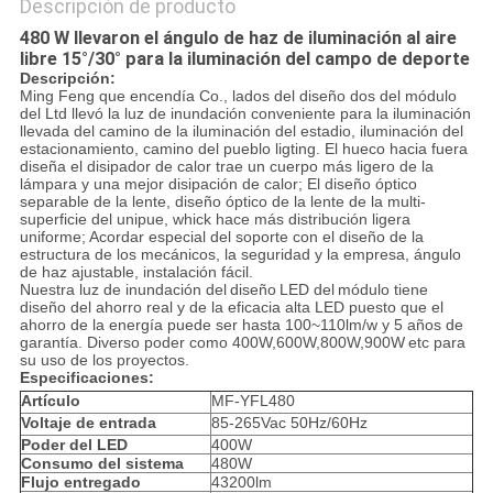
Descripción de producto
480 W llevaron el ángulo de haz de iluminación al aire
libre 15°/30° para la iluminación del campo de deporte
Descripción:
Ming Feng que encendía Co., lados del diseño dos del módulo
del Ltd llevó la luz de inundación conveniente para la iluminación
llevada del camino de la iluminación del estadio, iluminación del
estacionamiento, camino del pueblo ligting. El hueco hacia fuera
diseña el disipador de calor trae un cuerpo más ligero de la
lámpara y una mejor disipación de calor; El diseño óptico
separable de la lente, diseño óptico de la lente de la multi-
superficie del unipue, whick hace más distribución ligera
uniforme; Acordar especial del soporte con el diseño de la
estructura de los mecánicos, la seguridad y la empresa, ángulo
de haz ajustable, instalación fácil.
Nuestra
luz de inundación del
diseño
LED del
módulo tiene
diseño del ahorro real y de la eficacia alta LED puesto que el
ahorro de la energía puede ser hasta 100~110lm/w y 5 años de
garantía. Diverso poder como 40
0W,600W,800W,900W
etc para
su uso de los proyectos.
Especificaciones:
Artículo
MF-YFL480
Voltaje de entrada
85-265Vac 50Hz/60Hz
Poder del LED
400W
Consumo del sistema
480W
Flujo entregado
43200lm