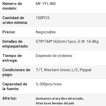
LA
Número de
MF-YFL480
modelo:
FÁBRICA
Cantidad de
100PCS
orden mínima:
CONTROL
Precio:
Negociable
DE
CALIDAD
Detalles de
579*744*162mm/1pcs, G.W: 16.0Kg
empaquetado:
Tiempo de
Depende de órdenes
ÉNTRENOS
entrega:
EN
Condiciones de
T/T, Western Union, L/C, Paypal
CONTACTO
pago:
CON
Capacidad de
5, 000pcs/mes
la fuente:
PIDA
Alta luz:
,
iluminación al aire libre del estadio
UNA
Altas luces llevadas del palo