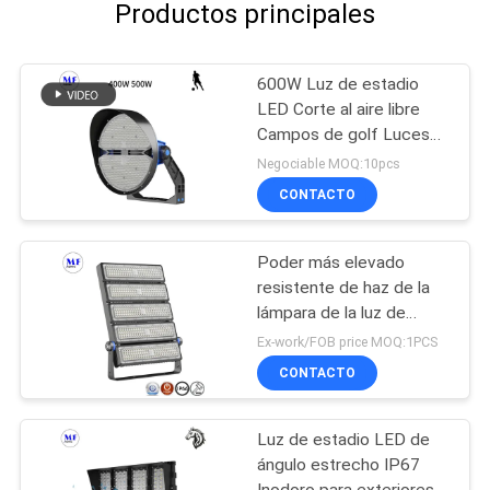
Productos principales
600W Luz de estadio
LED Corte al aire libre
Campos de golf Luces
IP66 800W 1000W
Negociable MOQ:10pcs
Impermeable
CONTACTO
Poder más elevado
resistente de haz de la
lámpara de la luz de
inundación del estadio de
Ex-work/FOB price MOQ:1PCS
fútbol IP66 del viento
CONTACTO
asimétrico del ángulo
Luz de estadio LED de
ángulo estrecho IP67