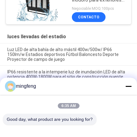
Inodoro para exteriores
200W 300W 400W 500W
Negociable MOQ:100pcs
CONTACTO
luces llevadas del estadio
Luz LED de alta bahía de alto mástil 400w/500w/ IP66
150lm/w Estadios deportivos Fútbol Baloncesto Deporte
Proyector de campo de juego
IP66 resistente a la intemperie luz de inundación LED de alta
potencia 400W-1800W para el sitio de construcción puente
señalización de puerto
mingfeng
Inundación IP66 LED a prueba de agua Pollo de mástil alto con
400W-800W para el estacionamiento de la autopista puerto
marítimo
6:35 AM
Good day, what product are you looking for?
Categorías Populares
Todos