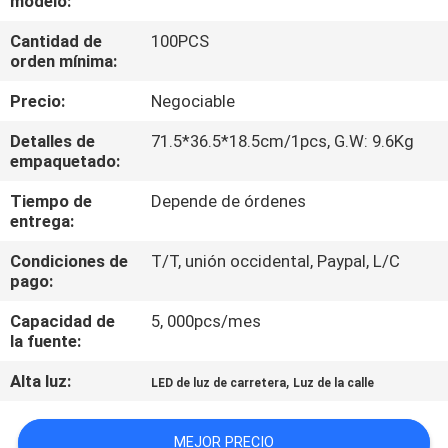
modelo:
LA
Cantidad de
100PCS
FÁBRICA
orden mínima:
Precio:
Negociable
CONTROL
DE
Detalles de
71.5*36.5*18.5cm/1pcs, G.W: 9.6Kg
empaquetado:
CALIDAD
Tiempo de
Depende de órdenes
entrega:
ÉNTRENOS
Condiciones de
T/T, unión occidental, Paypal, L/C
EN
pago:
CONTACTO
Capacidad de
5, 000pcs/mes
CON
la fuente:
Alta luz:
,
LED de luz de carretera
Luz de la calle
PIDA
UNA
MEJOR PRECIO