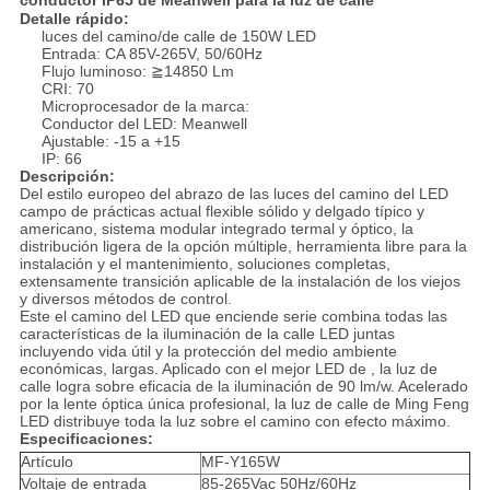
conductor IP65 de Meanwell para la luz de calle
Detalle rápido:
luces del camino/de calle de 150W LED
Entrada: CA 85V-265V, 50/60Hz
Flujo luminoso: ≧14850 Lm
CRI: 70
Microprocesador de la marca:
Conductor del LED: Meanwell
Ajustable: -15 a +15
IP: 66
Descripción:
Del estilo europeo del abrazo de las luces del camino del LED
campo de prácticas actual flexible sólido y delgado típico y
americano, sistema modular integrado termal y óptico, la
distribución ligera de la opción múltiple, herramienta libre para la
instalación y el mantenimiento, soluciones completas,
extensamente transición aplicable de la instalación de los viejos
y diversos métodos de control.
Este el camino del LED que enciende serie combina todas las
características de la iluminación de la calle LED juntas
incluyendo vida útil y la protección del medio ambiente
económicas, largas. Aplicado con el mejor LED de , la luz de
calle logra sobre eficacia de la iluminación de 90 lm/w. Acelerado
por la lente óptica única profesional, la luz de calle de Ming Feng
LED distribuye toda la luz sobre el camino con efecto máximo.
Especificaciones:
Artículo
MF-Y165W
Voltaje de entrada
85-265Vac 50Hz/60Hz