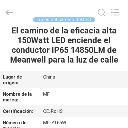
-
2026
Ming
Feng
Lighting
Luces del camino del LED
Co.,Ltd..
All
El camino de la eficacia alta
HOGAR
Rights
Reserved.
150Watt LED enciende el
PRODUCTOS
conductor IP65 14850LM de
Meanwell para la luz de calle
VÍDEOS
Lugar de
China
origen:
SOBRE
NOSOTROS
Nombre de la
MF
marca:
VIAJE
Certificación:
CE, RoHS
DE
Número de
MF-Y165W