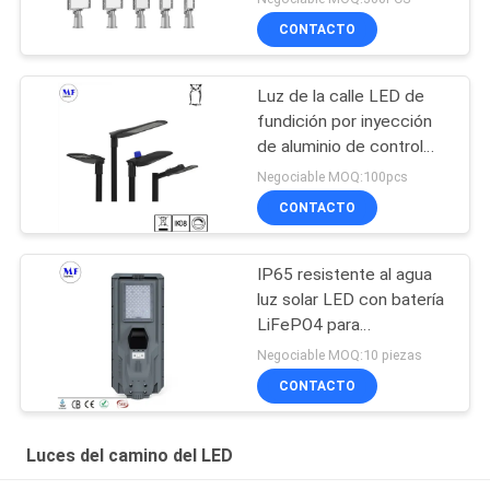
calle 30W 50W 100W
CONTACTO
150W 200W IK08 IP66
del LED
Luz de la calle LED de
fundición por inyección
de aluminio de control
inteligente de fotocélula
Negociable MOQ:100pcs
LED luz de carretera de
CONTACTO
jardín
IP65 resistente al agua
luz solar LED con batería
LiFePO4 para
aparcamiento de jardín
Negociable MOQ:10 piezas
CONTACTO
Luces del camino del LED