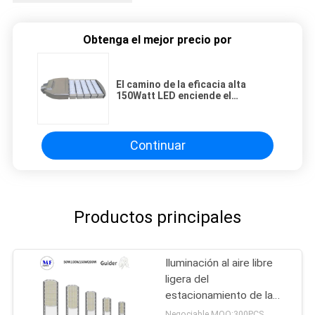
Obtenga el mejor precio por
El camino de la eficacia alta
150Watt LED enciende el
conductor IP65 14850LM de
Meanwell para la luz de calle
Continuar
Productos principales
Iluminación al aire libre
ligera del
estacionamiento de la
prenda impermeable de
Negociable MOQ:300PCS