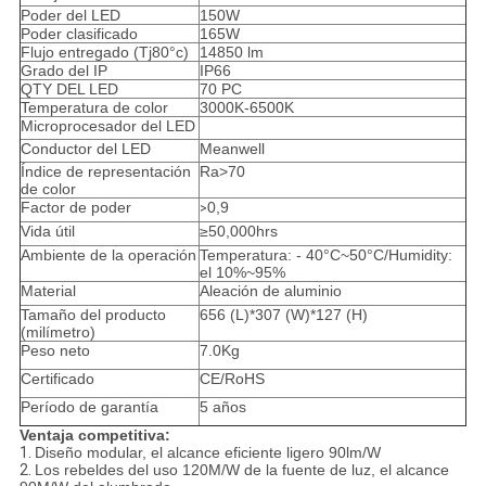
Poder del LED
150W
Poder clasificado
165W
Flujo entregado (Tj80°c)
14850 lm
Grado del IP
IP66
QTY DEL LED
70 PC
Temperatura de color
3000K-6500K
Microprocesador del LED
Conductor del LED
Meanwell
Índice de representación
Ra>70
de color
Factor de poder
0,9
>
Vida útil
≥50,000hrs
Ambiente de la operación
Temperatura: - 40°C~50°C/Humidity:
el 10%~95%
Material
Aleación de aluminio
Tamaño del producto
656 (L)*307 (W)*127 (H)
(milímetro)
Peso neto
7.0Kg
Certificado
CE/RoHS
Período de garantía
5 años
Ventaja competitiva:
1.
Diseño modular, el alcance eficiente ligero 90lm/W
2.
Los rebeldes del uso 120M/W de la fuente de luz, el alcance