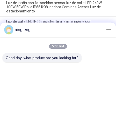
Luz de jardín con fotoceldas sensor luz de calle LED 240W
100W 50W Pollo IP66 Ik08 Inodoro Caminos Aceras Luz de
estacionamiento
Luz de calle LED IP66 resistente a la intemperie con
fotoceldas 30W-240W para plataforma de autobuses
mingfeng
Luz de estacionamiento LED Iluminación exterior de aluminio
Sensor de movimiento 1-10V Dali Oscurecimiento de luz de
carretera LED de alto brillo
5:33 PM
Good day, what product are you looking for?
Categorías Populares
Todos
Tri Luces De La 
Luz De LED 
Prueba Del LED
Fluorescente
Luces Llevadas Del 
LED De Iluminación 
Estadio
De La Bahía De Alta
Luces A Prueba De 
Led De Luz Del Túnel
Explosiones Del LED