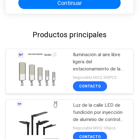
Continuar
Productos principales
Iluminación al aire libre
ligera del
estacionamiento de la
prenda impermeable de
Negociable MOQ:300PCS
calle 30W 50W 100W
CONTACTO
150W 200W IK08 IP66
del LED
Luz de la calle LED de
fundición por inyección
de aluminio de control
inteligente de fotocélula
Negociable MOQ:100pcs
LED luz de carretera de
CONTACTO