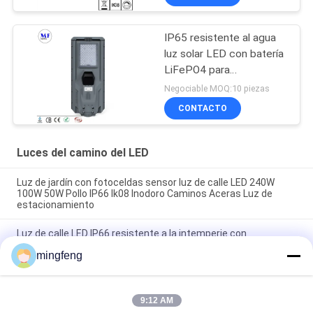
jardín
IP65 resistente al agua
luz solar LED con batería
LiFePO4 para
aparcamiento de jardín
Negociable MOQ:10 piezas
CONTACTO
Luces del camino del LED
Luz de jardín con fotoceldas sensor luz de calle LED 240W
100W 50W Pollo IP66 Ik08 Inodoro Caminos Aceras Luz de
estacionamiento
Luz de calle LED IP66 resistente a la intemperie con
fotoceldas 30W-240W para plataforma de autobuses
mingfeng
Luz de estacionamiento LED Iluminación exterior de aluminio
Sensor de movimiento 1-10V Dali Oscurecimiento de luz de
carretera LED de alto brillo
9:12 AM