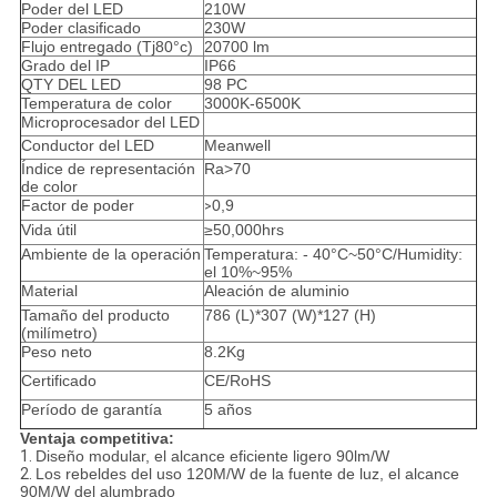
Poder del LED
210W
Poder clasificado
230W
Flujo entregado (Tj80°c)
20700 lm
Grado del IP
IP66
QTY DEL LED
98 PC
Temperatura de color
3000K-6500K
Microprocesador del LED
Conductor del LED
Meanwell
Índice de representación
Ra>70
de color
Factor de poder
0,9
>
Vida útil
≥50,000hrs
Ambiente de la operación
Temperatura: - 40°C~50°C/Humidity:
el 10%~95%
Material
Aleación de aluminio
Tamaño del producto
786 (L)*307 (W)*127 (H)
(milímetro)
Peso neto
8.2Kg
Certificado
CE/RoHS
Período de garantía
5 años
Ventaja competitiva:
1.
Diseño modular, el alcance eficiente ligero 90lm/W
2.
Los rebeldes del uso 120M/W de la fuente de luz, el alcance
90M/W del alumbrado