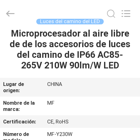
-
2026
Ming
Feng
Lighting
Luces del camino del LED
Co.,Ltd..
All
Microprocesador al aire libre
HOGAR
Rights
Reserved.
de de los accesorios de luces
PRODUCTOS
del camino de IP66 AC85-
265V 210W 90lm/W LED
VÍDEOS
Lugar de
CHINA
origen:
SOBRE
NOSOTROS
Nombre de la
MF
marca:
VIAJE
Certificación:
CE, RoHS
DE
Número de
MF-Y230W