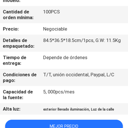
modelo:
LA
Cantidad de
100PCS
FÁBRICA
orden mínima:
Precio:
Negociable
CONTROL
DE
Detalles de
84.5*36.5*18.5cm/1pcs, G.W: 11.5Kg
empaquetado:
CALIDAD
Tiempo de
Depende de órdenes
entrega:
ÉNTRENOS
Condiciones de
T/T, unión occidental, Paypal, L/C
EN
pago:
CONTACTO
Capacidad de
5, 000pcs/mes
CON
la fuente:
Alta luz:
,
exterior llevado iluminación
Luz de la calle
PIDA
UNA
MEJOR PRECIO