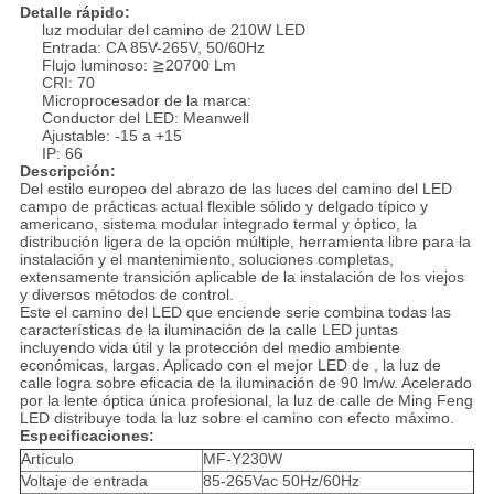
Detalle rápido:
luz modular del camino de 210W LED
Entrada: CA 85V-265V, 50/60Hz
Flujo luminoso: ≧20700 Lm
CRI: 70
Microprocesador de la marca:
Conductor del LED: Meanwell
Ajustable: -15 a +15
IP: 66
Descripción:
Del estilo europeo del abrazo de las luces del camino del LED
campo de prácticas actual flexible sólido y delgado típico y
americano, sistema modular integrado termal y óptico, la
distribución ligera de la opción múltiple, herramienta libre para la
instalación y el mantenimiento, soluciones completas,
extensamente transición aplicable de la instalación de los viejos
y diversos métodos de control.
Este el camino del LED que enciende serie combina todas las
características de la iluminación de la calle LED juntas
incluyendo vida útil y la protección del medio ambiente
económicas, largas. Aplicado con el mejor LED de , la luz de
calle logra sobre eficacia de la iluminación de 90 lm/w. Acelerado
por la lente óptica única profesional, la luz de calle de Ming Feng
LED distribuye toda la luz sobre el camino con efecto máximo.
Especificaciones:
Artículo
MF-Y230W
Voltaje de entrada
85-265Vac 50Hz/60Hz