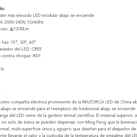
do:
der más elevado LED modular abajo se enciende
CA 200V-240V, 50/60Hz
inoso: ≧1200Lm
haz: 15°, 30°, 60°
esador del LED: CREE
n contra choque: IK01
Sí
:
como compañía eléctrica prominente de la MAZORCA LED de China aba
 abajo se enciende para el reemplazo de tradicional abajo se enciende e
 larga del LED viene de la gestión termal científica. El material superior,
 no solo de éstos se pueden dispensar con Ming Feng que la iluminación 
rmal, multi-superficie única y agujero que diseñan para el disipador de
te llevarse el calor y la custodia de la temperatura de empalme del LE