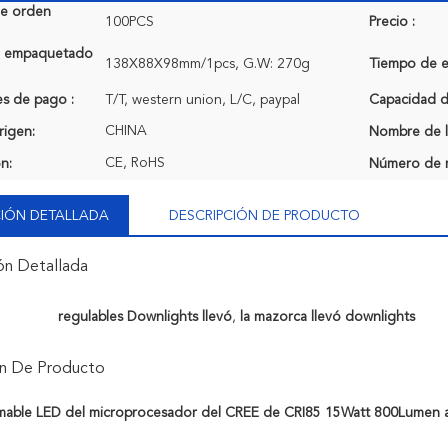
de orden
100PCS
Precio :
de empaquetado
138X88X98mm/1pcs, G.W: 270g
Tiempo de e
s de pago :
T/T, western union, L/C, paypal
Capacidad de
CHINA
rigen:
Nombre de l
CE, RoHS
ón:
Número de 
IÓN DETALLADA
DESCRIPCIÓN DE PRODUCTO
ón Detallada
regulables Downlights llevó
,
la mazorca llevó downlights
ón De Producto
able LED del microprocesador del CREE de CRI85 15Watt 800Lumen a