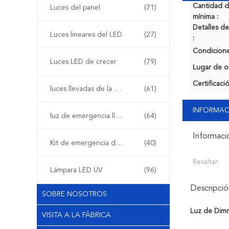
Cantidad 
Luces del panel
(71)
mínima :
Detalles 
Luces lineares del LED
(27)
:
Condicione
Luces LED de crecer
(79)
Lugar de o
Certificaci
luces llevadas de la etapa
(61)
INFORMAC
luz de emergencia llevada
(64)
Informaci
Kit de emergencia de LED
(40)
Resaltar:
Lámpara LED UV
(96)
Descripci
SOBRE NOSOTROS
Luz de Dimm
VISITA A LA FÁBRICA