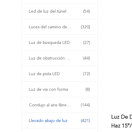
Led de luz del túnel
(54)
Luces del camino del LED
(320)
Luz de búsqueda LED
(27)
Luz de obstrucción de la aviación del LED
(44)
Luz de pista LED
(72)
Luz de vía con forma
(8)
Condujo al aire libre paisaje iluminación
(144)
Luz De 
Llevado abajo de luz
(421)
Haz 15°/