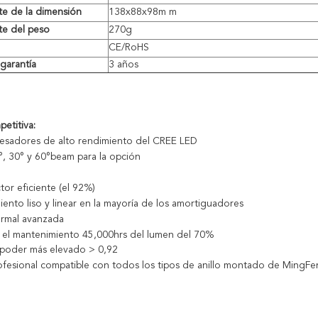
e de la dimensión
138x88x98m m
te del peso
270g
CE/RoHS
garantía
3 años
etitiva:
esadores de alto rendimiento del CREE LED
, 30° y 60°beam para la opción
ctor eficiente (el 92%)
ento liso y linear en la mayoría de los amortiguadores
ermal avanzada
a el mantenimiento 45,000hrs del lumen del 70%
 poder más elevado > 0,92
ofesional compatible con todos los tipos de anillo montado de MingFe