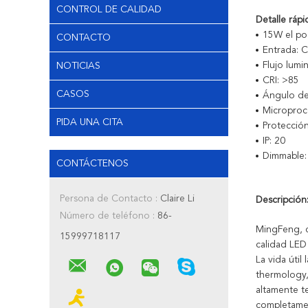
CONTROL DE CALIDAD
Detalle rápi
15W el po
CONTACTO
Entrada: 
Flujo lum
NOTICIAS
CRI: >85
CASOS
Ángulo de 
Microproc
PIDA UNA CITA
Protecció
IP: 20
Dimmable: 
CONTÁCTENOS
Persona de Contacto :
Claire Li
Descripción
Número de teléfono :
86-
MingFeng, 
15999718117
calidad LED
La vida útil
thermology,
altamente te
completamen