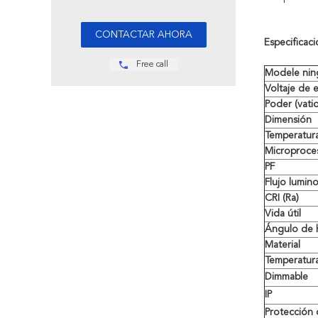
Especificaci
Free call
Modele nin
Voltaje de 
Poder (vatio
Dimensión
Temperatura
Microproce
PF
Flujo lumino
CRI (Ra)
Vida útil
Ángulo de 
Material
Temperatur
Dimmable
IP
Protección