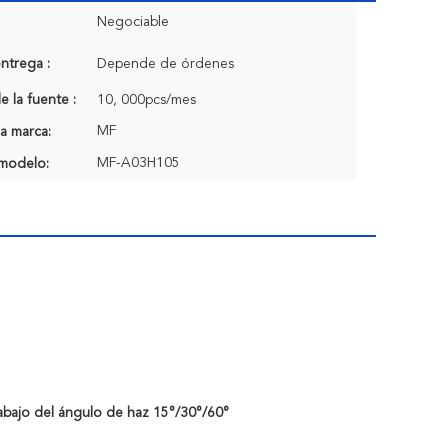
Negociable
ntrega :
Depende de órdenes
 la fuente :
10, 000pcs/mes
MF
a marca:
MF-A03H105
modelo:
bajo del ángulo de haz 15°/30°/60°