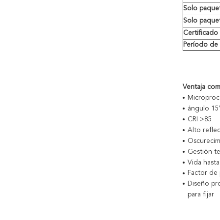
Solo paquet
Solo paque
Certificado
Período de 
Ventaja comp
Microproc
ángulo 15°
CRI >85
Alto refle
Oscurecimi
Gestión t
Vida hast
Factor de
Diseño pr
para fijar