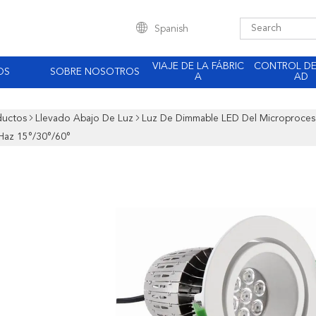
Spanish
VIAJE DE LA FÁBRIC
CONTROL DE
OS
SOBRE NOSOTROS
A
AD
ductos
Llevado Abajo De Luz
Luz De Dimmable LED Del Microproce
Haz 15°/30°/60°