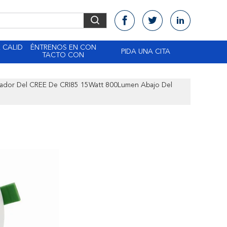
 CALID
ÉNTRENOS EN CON
PIDA UNA CITA
TACTO CON
sador Del CREE De CRI85 15Watt 800Lumen Abajo Del