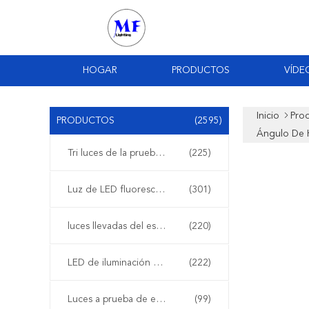
HOGAR
PRODUCTOS
VÍDE
Inicio
Pro
PRODUCTOS
(2595)
Ángulo De 
Tri luces de la prueba del LED
(225)
Luz de LED fluorescente
(301)
luces llevadas del estadio
(220)
LED de iluminación de la bahía de alta
(222)
Luces a prueba de explosiones del LED
(99)